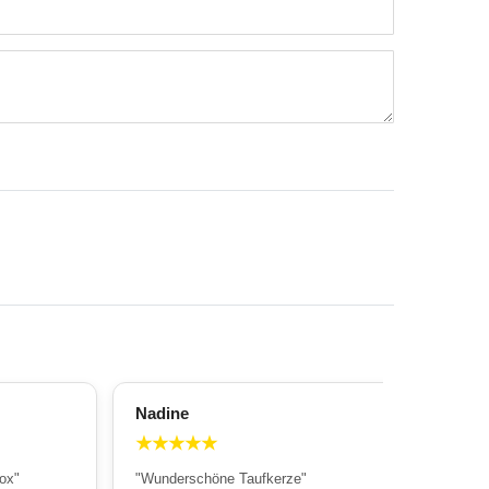
Nadine
All
★
★
★
★
★
★
ox"
"Wunderschöne Taufkerze"
"Wu