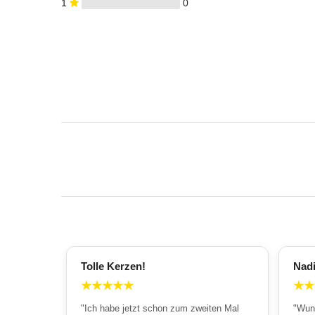
1
0
Tolle Kerzen!
Nad
★
★
★
★
★
★
★
"Ich habe jetzt schon zum zweiten Mal
"Wun