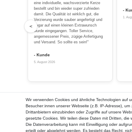
eine individuelle, wachsverzierte Kerze
bestellt und bin wieder super zufrieden
- Ku
damit. Die Qualität ist wirklich gut, die
1. Aug
Verzierung wurde sauber angefertigt und
sogar auf einen kleinen Extrawunsch
<
wurde eingegangen. Toller Service,
angemessener Preis, zügige Anfertigung
und Versand. So sollte es sein!"
- Kunde
5. August 2026
Wir verwenden Cookies und ähnliche Technologien auf 
Alles zum Bestellen
Über u
Besucher:innen unserer Webseite (z.B. IP-Adresse), um z
Kontakt
Team
Drittanbietern einzubinden oder Zugriffe auf unsere Webs
Häufige Fragen
Unterneh
gesetzte Cookies. Wir teilen diese Daten mit Dritten, die
Zahlungsmöglichkeiten
Kerzenpf
Die Datenverarbeitung kann mit Einwilligung oder aufgru
Versandbedingungen
Unsere Ke
erteilt oder abgelehnt werden. Es besteht das Recht, nich