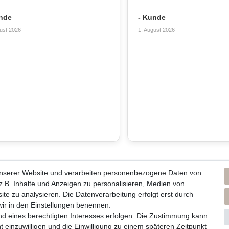
nde
- Kunde
ust 2026
1. August 2026
unserer Website und verarbeiten personenbezogene Daten von
ns und unsere Kerzen
Du erreichst uns von
.B. Inhalte und Anzeigen zu personalisieren, Medien von
Montag bis Freitag 10 bis 17 Uhr
ite zu analysieren. Die Datenverarbeitung erfolgt erst durch
men / Philosophie
 wir in den Einstellungen benennen.
lege und Abbrennhinweise
Telefonisch und per Whatsapp
nd eines berechtigten Interesses erfolgen. Die Zustimmung kann
rzenlieferanten
t einzuwilligen und die Einwilligung zu einem späteren Zeitpunkt
erreichst Du uns unter: