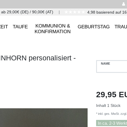
★★★★★
 ab 29,00€ (DE) / 90,00€ (AT)
4,98 basierend auf 1
KOMMUNION &
EIT
TAUFE
GEBURTSTAG
TRA
KONFIRMATION
INHORN personalisiert -
NAME
29,95 
Inhalt
1
Stück
* inkl. ges. MwSt. zzgl.
In ca. 2-3 Werk