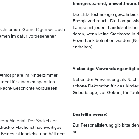
Energiesparend, umweltfreundl
Die LED-Technologie gewährleiste
Energieverbrauch. Die Lampe wird
Lampe mit jedem handelsüblichen
unschnamen. Gerne fügen wir auch
daran, wenn keine Steckdose in d
amen im dafür vorgesehenen
Powerbank betrieben werden (Net
enthalten).
Vielseitige Verwendungsmöglic
 Atmosphäre im Kinderzimmer.
Neben der Verwendung als Nachtlic
ideal für einen entspannten
schöne Dekoration für das Kinder
-Nacht-Geschichte vorzulesen.
Geburtstage, zur Geburt, für Tau
Bestellhinweise:
rem Material. Der Sockel der
Zur Personalisierung gib bitte 
druckte Fläche ist hochwertiges
an.
 Beides ist langlebig und hält dem