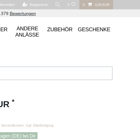
Anmelden
Registrieren
0
0
0,00 EUR
6.379
Bewertungen
ANDERE
UER
ZUBEHÖR
GESCHENKE
ANLÄSSE
*
EUR
Versandkosten. Ggf. Eilanfertigung
tagen (DE) bei Dir