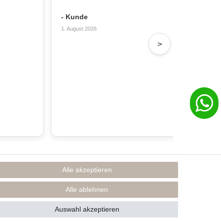
Sch
- Kunde
- T
1. August 2026
31. 
>
Alle akzeptieren
Rechtliches
Impressum
Alle ablehnen
AGB
Datenschutzerklärung
Auswahl akzeptieren
* Preise inkl. MwSt., zzgl. Versand(DE)