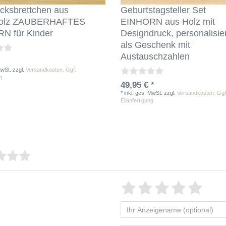
cksbrettchen aus
Geburtstagsteller Set
holz ZAUBERHAFTES
EINHORN aus Holz mit
N für Kinder
Designdruck, personalisier
als Geschenk mit
Austauschzahlen
MwSt.
zzgl.
Versandkosten. Ggf.
g
49,95 € *
*
inkl. ges. MwSt.
zzgl.
Versandkosten. Ggf
Eilanfertigung