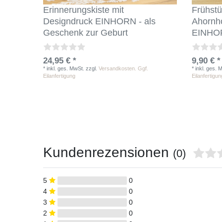
Erinnerungskiste mit
Frühstü
Designdruck EINHORN - als
Ahorn
Geschenk zur Geburt
EINHOR
24,95 € *
9,90 € *
*
inkl. ges. MwSt.
zzgl.
Versandkosten. Ggf.
*
inkl. ges. 
Eilanfertigung
Eilanfertigun
Kundenrezensionen
(0)
5
0
4
0
3
0
2
0