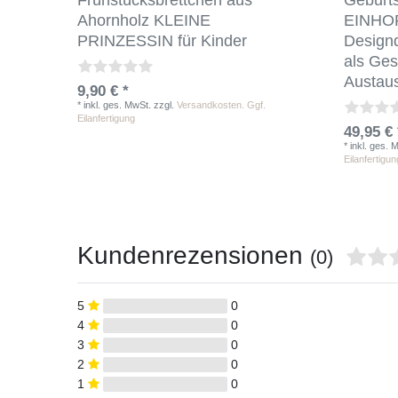
Frühstücksbrettchen aus
Geburts
Ahornholz KLEINE
EINHOR
PRINZESSIN für Kinder
Designd
als Ges
Austau
9,90 € *
*
inkl. ges. MwSt.
zzgl.
Versandkosten. Ggf.
Eilanfertigung
49,95 € 
*
inkl. ges. 
Eilanfertigun
Kundenrezensionen
(0)
5
0
4
0
3
0
2
0
1
0