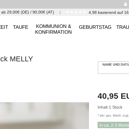
★★★★★
 ab 29,00€ (DE) / 90,00€ (AT)
4,98 basierend auf 1
KOMMUNION &
EIT
TAUFE
GEBURTSTAG
TRA
KONFIRMATION
ruck MELLY
NAME UND DAT
40,95 
Inhalt
1
Stück
* inkl. ges. MwSt. zzgl.
In ca. 2-3 Werk