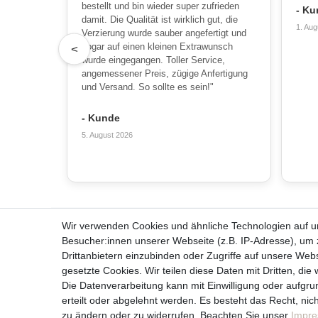
bestellt und bin wieder super zufrieden
- Ku
damit. Die Qualität ist wirklich gut, die
1. Aug
Verzierung wurde sauber angefertigt und
sogar auf einen kleinen Extrawunsch
<
wurde eingegangen. Toller Service,
angemessener Preis, zügige Anfertigung
und Versand. So sollte es sein!"
- Kunde
5. August 2026
Wir verwenden Cookies und ähnliche Technologien auf 
Alles zum Bestellen
Über u
Besucher:innen unserer Webseite (z.B. IP-Adresse), um z
Kontakt
Team
Drittanbietern einzubinden oder Zugriffe auf unsere Webs
Häufige Fragen
Unterneh
gesetzte Cookies. Wir teilen diese Daten mit Dritten, die
Zahlungsmöglichkeiten
Kerzenpf
Die Datenverarbeitung kann mit Einwilligung oder aufgru
Versandbedingungen
Unsere Ke
erteilt oder abgelehnt werden. Es besteht das Recht, nich
Widerrufsrecht
zu ändern oder zu widerrufen. Beachten Sie unser
Impr