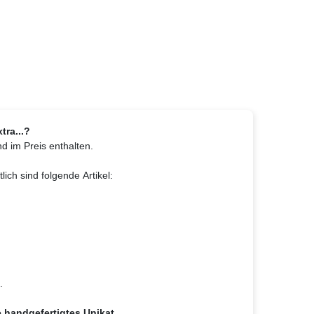
tra...?
d im Preis enthalten.
lich sind folgende Artikel:
.
e handgefertigtes Unikat.