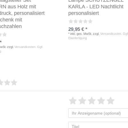
tagsteller Set
Lampe SCHUTZENGEL
N aus Holz mit
KARLA - LED Nachtlicht
ruck, personalisiert
personalisiert
chenk mit
schzahlen
29,95 € *
*
inkl. ges. MwSt.
zzgl.
Versandkosten. Ggf
Eilanfertigung
*
MwSt.
zzgl.
Versandkosten. Ggf.
g