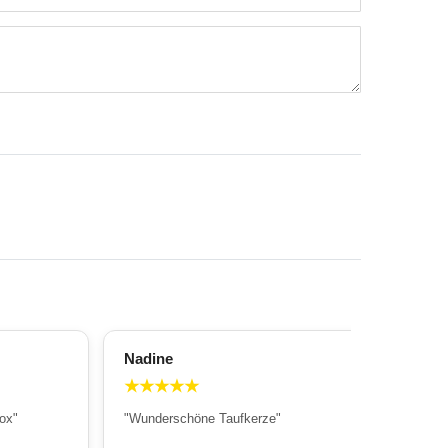
Nadine
All
★
★
★
★
★
★
ox"
"Wunderschöne Taufkerze"
"Wu
Sch