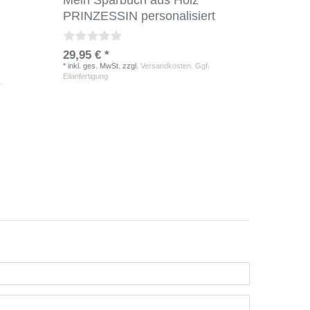
Mein Sparbuch aus Holz
PRINZESSIN personalisiert
29,95 € *
*
inkl. ges. MwSt.
zzgl.
Versandkosten. Ggf.
Eilanfertigung
.