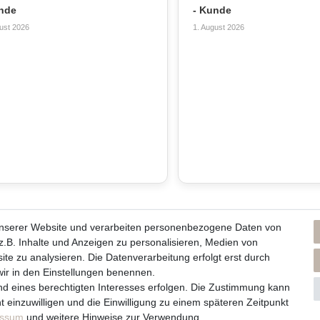
nde
- Kunde
ust 2026
1. August 2026
unserer Website und verarbeiten personenbezogene Daten von
ns und unsere Kerzen
Du erreichst uns von
.B. Inhalte und Anzeigen zu personalisieren, Medien von
Montag bis Freitag 10 bis 17 Uhr
ite zu analysieren. Die Datenverarbeitung erfolgt erst durch
men / Philosophie
 wir in den Einstellungen benennen.
lege und Abbrennhinweise
Telefonisch und per Whatsapp
nd eines berechtigten Interesses erfolgen. Die Zustimmung kann
rzenlieferanten
t einzuwilligen und die Einwilligung zu einem späteren Zeitpunkt
erreichst Du uns unter:
essum
und weitere Hinweise zur Verwendung