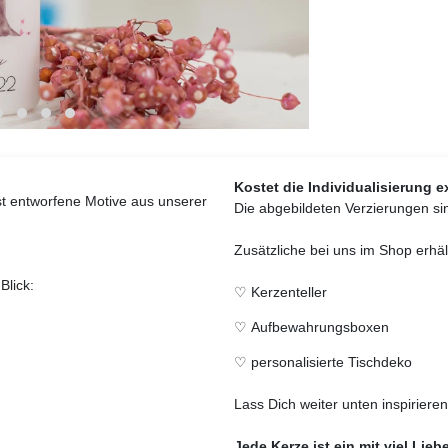
Kostet die Individualisierung ex
bst entworfene Motive aus unserer
Die abgebildeten Verzierungen sin
Zusätzliche bei uns im Shop erhält
Blick:
♡
Kerzenteller
♡
Aufbewahrungsboxen
♡
personalisierte Tischdeko
Lass Dich weiter unten inspirieren
Jede Kerze ist ein mit viel Lieb