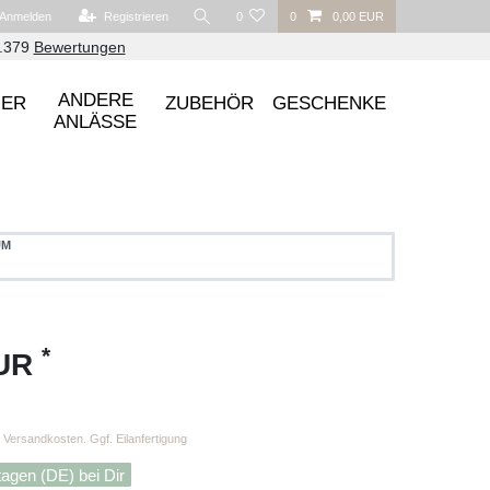
Anmelden
Registrieren
0
0
0,00 EUR
6.379
Bewertungen
ANDERE
UER
ZUBEHÖR
GESCHENKE
ANLÄSSE
UM
*
EUR
Versandkosten. Ggf. Eilanfertigung
tagen (DE) bei Dir