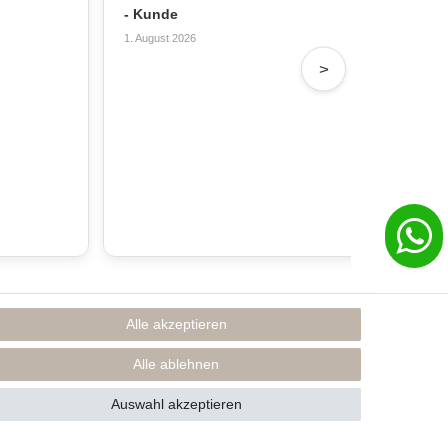
- Kunde
- T
1. August 2026
31. 
>
Alle akzeptieren
Rechtliches
Impressum
Alle ablehnen
AGB
Datenschutzerklärung
Auswahl akzeptieren
* Preise inkl. MwSt., zzgl. Versand(DE)