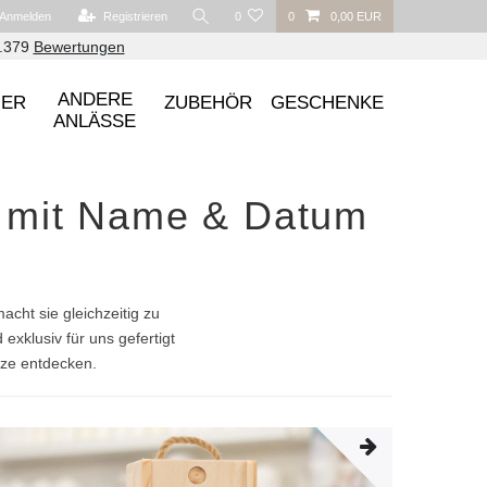
Anmelden
Registrieren
0
0
0,00 EUR
6.379
Bewertungen
ANDERE
UER
ZUBEHÖR
GESCHENKE
ANLÄSSE
rt mit Name & Datum
cht sie gleichzeitig zu
 exklusiv für uns gefertigt
rze entdecken.